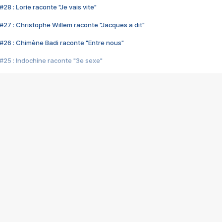
28 : Lorie raconte "Je vais vite"
#27 : Christophe Willem raconte "Jacques a dit"
#26 : Chimène Badi raconte "Entre nous"
#25 : Indochine raconte "3e sexe"
#24 : Zaho raconte "C'est chelou"
#23 : Patrick Bruel raconte "Au café des délices"
#22 : Kyo raconte "Le chemin"
#21 : Nolwenn Leroy raconte "Cassé"
#20 : Patrick Hernandez raconte "Born to be alive"
#19 : Lorie raconte "Près de moi"
#18 : Michael Jones raconte "A nos actes manqués" (avec Jean-Jacque
#17 : Khaled raconte "Aïcha"
#16 : Corneille raconte "Parce qu'on vient de loin"