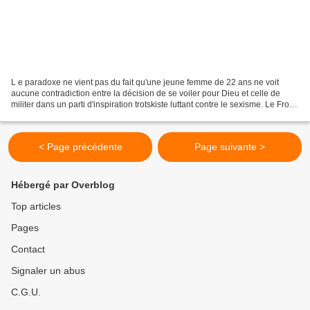
L e paradoxe ne vient pas du fait qu'une jeune femme de 22 ans ne voit
aucune contradiction entre la décision de se voiler pour Dieu et celle de
militer dans un parti d'inspiration trotskiste luttant contre le sexisme. Le Front
national a bien des militants...
< Page précédente
Page suivante >
Hébergé par Overblog
Top articles
Pages
Contact
Signaler un abus
C.G.U.