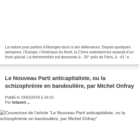
La nature joue parfois d’étranges tours à ses défenseurs. Depuis quelques
semaines, l’Europe, l’Amérique du Nord, la Chine subissent les assauts d’un
hiver glacial. Le thermomètre est descendu à - 20° près de Paris, à - 41° en
Norvège, à - 21° en Ecosse,...
Le Nouveau Parti anticapitaliste, ou la
schizophrénie en bandoulière, par Michel Onfray
Publié le 19/02/2010 à 16:51
Par
ledaoen ...