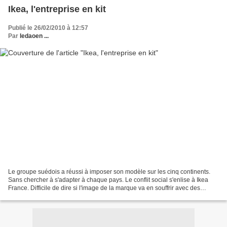
Ikea, l'entreprise en kit
Publié le 26/02/2010 à 12:57
Par
ledaoen ...
Le groupe suédois a réussi à imposer son modèle sur les cinq continents.
Sans chercher à s'adapter à chaque pays. Le conflit social s'enlise à Ikea
France. Difficile de dire si l'image de la marque va en souffrir avec des
conséquences négatives sur les...