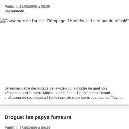
Publié le 21/09/2009 à 09:30
Par
ledaoen ...
Un remarquable décryptage de la vidéo qui a montré de quel bois
xénophobe est fait notre Ministre de l'Intérieur. Par Stéphane Beaud ,
professeur de sociologie à l'Ecole normale supérieure, coauteur de "Pays de
malheur ! : un jeune de cité écrit à un...
Drogue: les papys fumeurs
Publié le 17/09/2009 à 09:34