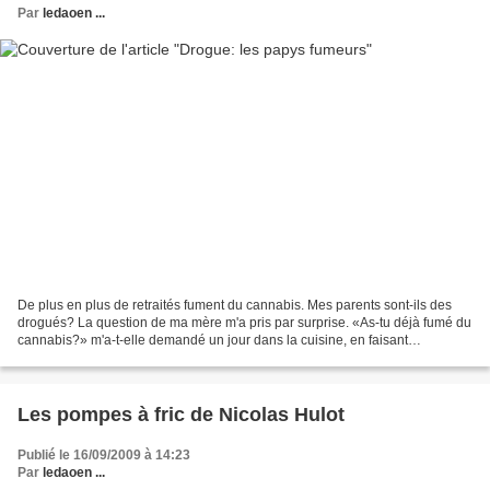
Par
ledaoen ...
De plus en plus de retraités fument du cannabis. Mes parents sont-ils des
drogués? La question de ma mère m'a pris par surprise. «As-tu déjà fumé du
cannabis?» m'a-t-elle demandé un jour dans la cuisine, en faisant
tranquillement tourner le café dans...
Les pompes à fric de Nicolas Hulot
Publié le 16/09/2009 à 14:23
Par
ledaoen ...