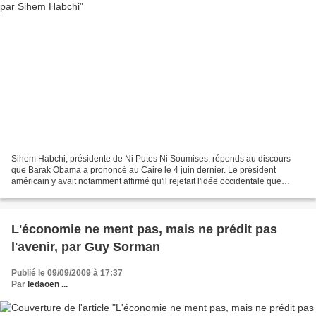
Sihem Habchi, présidente de Ni Putes Ni Soumises, réponds au discours
que Barak Obama a prononcé au Caire le 4 juin dernier. Le président
américain y avait notamment affirmé qu'il rejetait l'idée occidentale que
lorsque une femme se couvre les cheveux...
L'économie ne ment pas, mais ne prédit pas
l'avenir, par Guy Sorman
Publié le 09/09/2009 à 17:37
Par
ledaoen ...