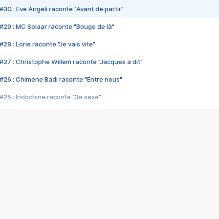
#30 : Eve Angeli raconte "Avant de partir"
#29 : MC Solaar raconte "Bouge de là"
28 : Lorie raconte "Je vais vite"
#27 : Christophe Willem raconte "Jacques a dit"
#26 : Chimène Badi raconte "Entre nous"
#25 : Indochine raconte "3e sexe"
#24 : Zaho raconte "C'est chelou"
#23 : Patrick Bruel raconte "Au café des délices"
#22 : Kyo raconte "Le chemin"
#21 : Nolwenn Leroy raconte "Cassé"
#20 : Patrick Hernandez raconte "Born to be alive"
#19 : Lorie raconte "Près de moi"