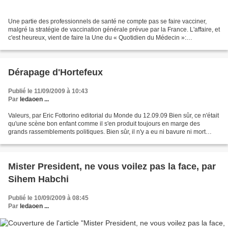
Une partie des professionnels de santé ne compte pas se faire vacciner,
malgré la stratégie de vaccination générale prévue par la France. L'affaire, et
c'est heureux, vient de faire la Une du « Quotidien du Médecin »:
«Donnerez-vous l'exemple?». Alors...
Dérapage d'Hortefeux
Publié le 11/09/2009 à 10:43
Par
ledaoen ...
Valeurs, par Eric Fottorino editorial du Monde du 12.09.09 Bien sûr, ce n'était
qu'une scène bon enfant comme il s'en produit toujours en marge des
grands rassemblements politiques. Bien sûr, il n'y a eu ni bavure ni mort
d'homme. Juste un ministre en...
Mister President, ne vous voilez pas la face, par
Sihem Habchi
Publié le 10/09/2009 à 08:45
Par
ledaoen ...