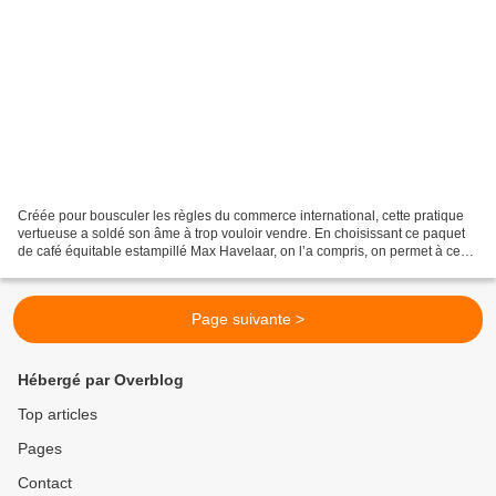
Créée pour bousculer les règles du commerce international, cette pratique
vertueuse a soldé son âme à trop vouloir vendre. En choisissant ce paquet
de café équitable estampillé Max Havelaar, on l’a compris, on permet à ces
gens souriants sur la photo...
Page suivante >
Hébergé par Overblog
Top articles
Pages
Contact