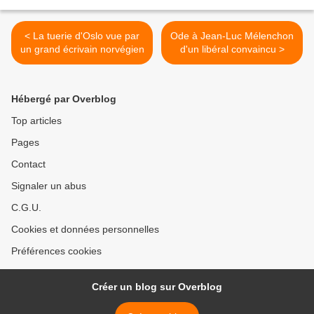
< La tuerie d'Oslo vue par
Ode à Jean-Luc Mélenchon
un grand écrivain norvégien
d'un libéral convaincu >
Hébergé par Overblog
Top articles
Pages
Contact
Signaler un abus
C.G.U.
Cookies et données personnelles
Préférences cookies
Créer un blog sur Overblog