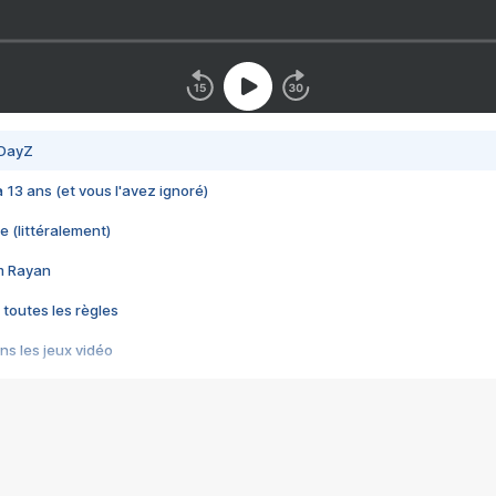
 DayZ
 a 13 ans (et vous l'avez ignoré)
e (littéralement)
im Rayan
 toutes les règles
s les jeux vidéo
us choquant de Rockstar ? - Le scandale BULLY
e plus moche de Steam
du RÊVE tourne au CAUCHEMAR