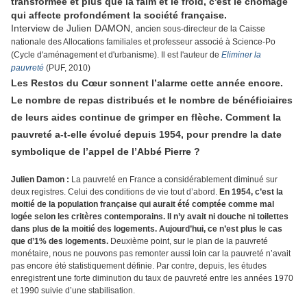
transformée et plus que la faim et le froid, c'est le chômage
qui affecte profondément la société française.
Interview de Julien DAMON,
ancien sous-directeur de la Caisse
nationale des Allocations familiales et professeur associé à Science-Po
(Cycle d'aménagement et d'urbanisme).
Il est l'auteur de
Eliminer la
pauvreté
(PUF, 2010)
Les Restos du Cœur sonnent l’alarme cette année encore.
Le nombre de repas distribués et le nombre de bénéficiaires
de leurs aides continue de grimper en flèche. Comment la
pauvreté a-t-elle évolué depuis 1954, pour prendre la date
symbolique de l’appel de l’Abbé Pierre ?
Julien Damon :
La pauvreté en France a considérablement diminué sur
deux registres. Celui des conditions de vie tout d’abord.
En 1954, c’est la
moitié de la population française qui aurait été comptée comme mal
logée selon les critères contemporains. Il n’y avait ni douche ni toilettes
dans plus de la moitié des logements. Aujourd’hui, ce n’est plus le cas
que d’1% des logements.
Deuxième point, sur le plan de la pauvreté
monétaire, nous ne pouvons pas remonter aussi loin car la pauvreté n’avait
pas encore été statistiquement définie. Par contre, depuis, les études
enregistrent une forte diminution du taux de pauvreté entre les années 1970
et 1990 suivie d’une stabilisation.